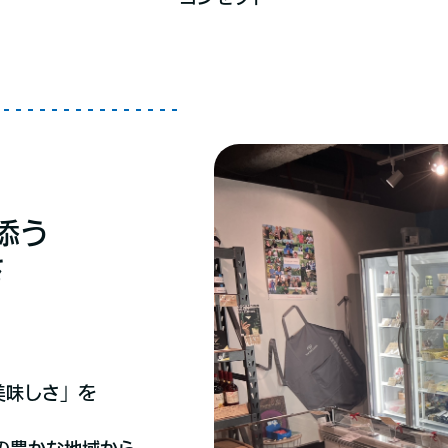
添う
さ
美味しさ」を