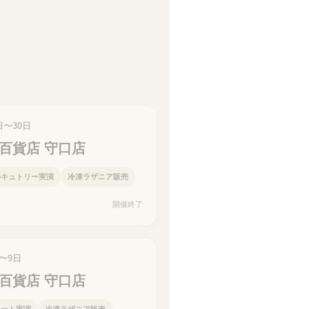
日〜30日
百貨店 守口店
ルキュトリー実演
冷凍ラザニア販売
開催終了
日〜9日
百貨店 守口店