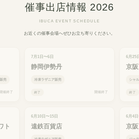
催事出店情報 2026
IBUCA EVENT SCHEDULE
お近くの催事会場へぜひお立ち寄りください。
7月1日〜6日
6月25
静岡伊勢丹
京阪
販売
冷凍ラザニア販売
シャ
開催終了
開催終了
終了
終了
6月10日〜15日
6月4
ワト
遠鉄百貨店
京阪