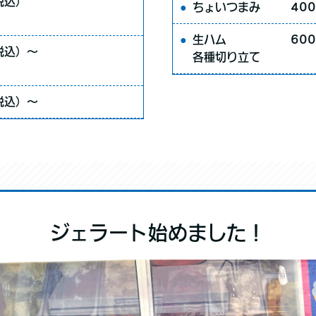
税込）
ちょいつまみ
40
生ハム
60
税込）〜
各種切り立て
税込）〜
ジェラート始めました！